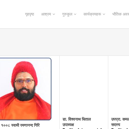
गृहपृष्ठ
आश्रम
गुरुकुल
कार्यक्रमहरू
भौतिक अवस
डा. विश्वनाथ धिताल
उपप्रा. कमल
उपाध्यक्ष
सदस्य
ी १००८ स्वामी रमणानन्द गिरि