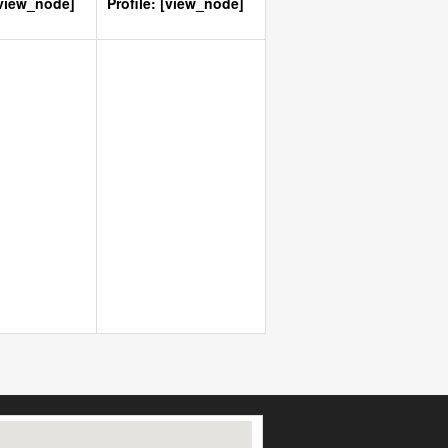
[view_node]
Profile: [view_node]