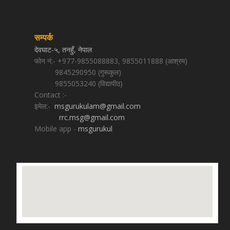
सम्पर्क
देवघाट-५, तनहुँ, नेपाल
फोन नं:- +977-9855088883, 9855011888 (आश्रम)
9845290950 (गुरूकुल)
9855053240 (विद्यापीठ)
Contact :-
इमेल:-
msgurukulam@gmail.com
rrc.msg@gmail.com
Mobile app -
msgurukul